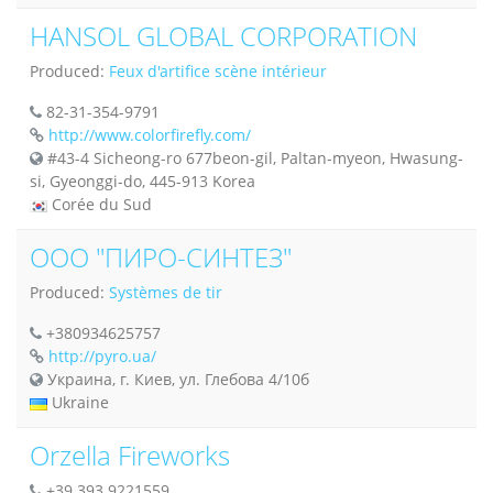
HANSOL GLOBAL CORPORATION
Produced:
Feux d'artifice scène intérieur
82-31-354-9791
http://www.colorfirefly.com/
#43-4 Sicheong-ro 677beon-gil, Paltan-myeon, Hwasung-
si, Gyeonggi-do, 445-913 Korea
Corée du Sud
ООО "ПИРО-СИНТЕЗ"
Produced:
Systèmes de tir
+380934625757
http://pyro.ua/
Украина, г. Киев, ул. Глебова 4/10б
Ukraine
Orzella Fireworks
+39 393 9221559