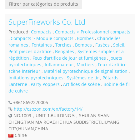
Filtrer par catégories de produits
SuperFireworks Co. Ltd
Produced:
Compacts
,
Compacts > Professionnel compacts
,
Compacts > Module compacts
,
Bombes
,
Chandelles
romaines
,
Fontaines
,
Torches
,
Bombes
,
Fusées
,
Soleil,
Petit pièces d'artifice
,
Bengales
,
Systèmes simples et à
répétition
,
Feux d’artifice de jour et fumigènes
,
Jouets
pyrotechniques
,
Inflammateur
,
Mortiers
,
Feux d'artifice
scène intérieur
,
Matériel pyrotechnique de signalisation
,
Imitations pyrotechniques
,
Systèmes de tir
,
Pétards
,
Lanterne
,
Party Poppers
,
Artifices de scène
,
Bobine de fil
de cuivre
+8618692270005
http://ozozon.com/en/factory/14/
NO.1009，UNIT 1,BUILDING 5，SHUI AN SHAN
CHENG,TIAN MA ROAD,HE HUA SUBDISTRICT,LIUYANG
CITY,HUNAN,CHINA
Chine