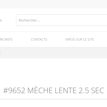
TS
RICANTS
CONTACTS
INFOS SUR LE SITE
jour et fumigènes
Equipment for fireworks production
c
#9652 MÈCHE LENTE 2.5 SEC