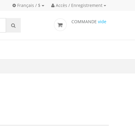
Français / $
Accès / Enregistrement
COMMANDE
vide
Matériel pyrotechnique de signalisation