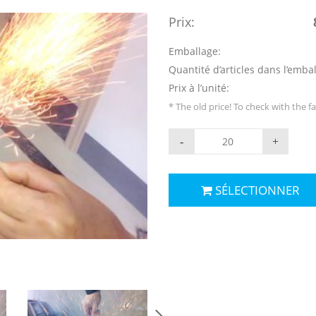
Prix:
Emballage:
Quantité d’articles dans l’emba
Prix à l’unité:
* The old price! To check with the f
-
+
SÉLECTIONNER