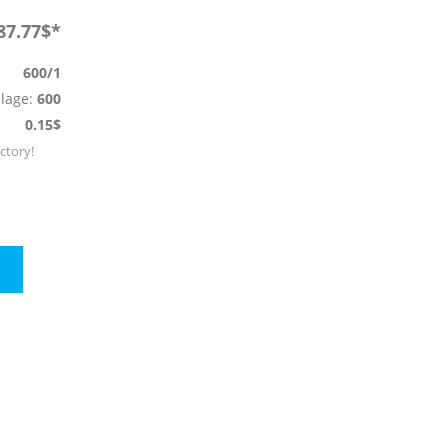
87.77$*
600/1
llage:
600
0.15$
actory!