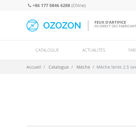
+86 177 0846 6288
(Chine)
FEUX D’ARTIFICE
EN DIRECT DES FABRICAN
CATALOGUE
ACTUALITÉS
FAB
Feux d’artifice de 
Accueil
Catalogue
Mèche
Mèche lente 2.5 se