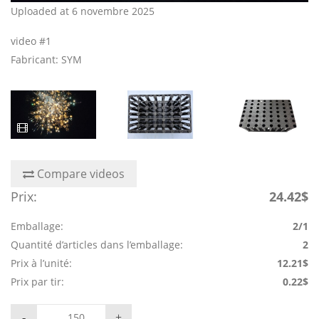
Uploaded at 6 novembre 2025
video #1
Fabricant: SYM
Compare videos
Prix:
24.42$
Emballage:
2/1
Quantité d’articles dans l’emballage:
2
Prix à l’unité:
12.21$
Prix par tir:
0.22$
-
+