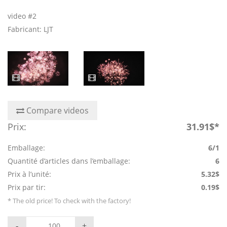
video #2
Fabricant: LJT
Compare videos
Prix:
31.91$*
Emballage:
6/1
Quantité d’articles dans l’emballage:
6
Prix à l’unité:
5.32$
Prix par tir:
0.19$
* The old price! To check with the factory!
-
+