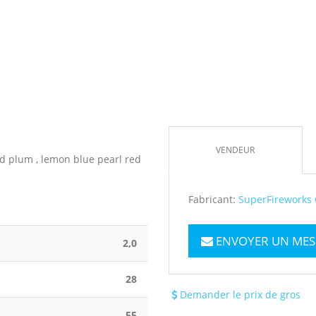
VENDEUR
ld plum , lemon blue pearl red
Fabricant:
SuperFireworks 
ENVOYER UN MES
2,0
28
Demander le prix de gros
55