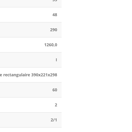
48
290
1260,0
I
e rectangulaire 390x221x298
60
2
2/1