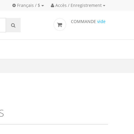
Français / $
Accès / Enregistrement
COMMANDE
vide
Matériel pyrotechnique de signalisation
S