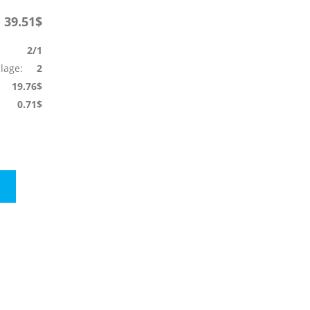
39.51$
2/1
llage:
2
19.76$
0.71$