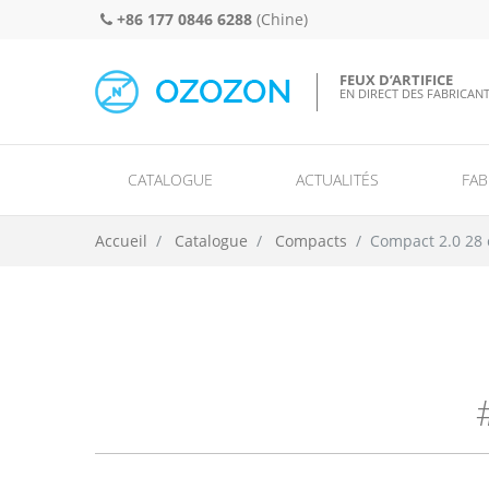
+86 177 0846 6288
(Chine)
FEUX D’ARTIFICE
EN DIRECT DES FABRICAN
CATALOGUE
ACTUALITÉS
FAB
Feux d’artifice de 
Accueil
Catalogue
Compacts
Compact 2.0 28