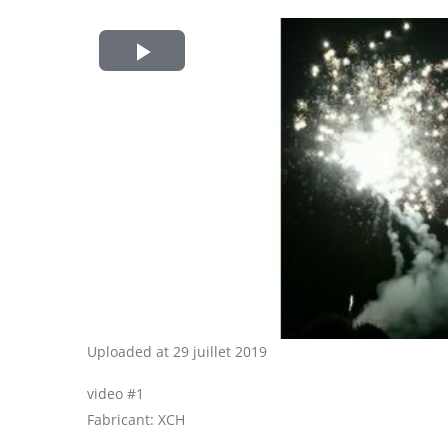
Play
Video
Uploaded at 29 juillet 2019
video #1
Fabricant: XCH