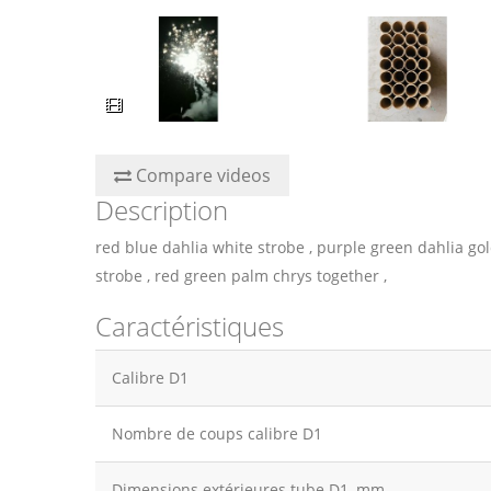
Compare videos
Description
red blue dahlia white strobe , purple green dahlia go
strobe , red green palm chrys together ,
Caractéristiques
Calibre D1
Nombre de coups calibre D1
Dimensions extérieures tube D1, mm