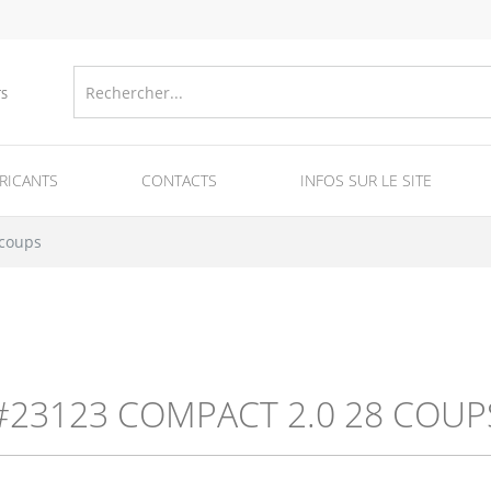
TS
RICANTS
CONTACTS
INFOS SUR LE SITE
jour et fumigènes
Equipment for fireworks production
 coups
#23123 COMPACT 2.0 28 COUP