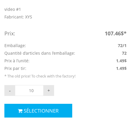
video #1
Fabricant: XYS
Prix:
107.46$*
Emballage:
72/1
Quantité d’articles dans l’emballage:
72
Prix à l’unité:
1.49$
Prix par tir:
1.49$
* The old price! To check with the factory!
-
+
SÉLECTIONNER