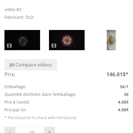
video #2
Fabricant: DLD
Compare videos
Prix:
146.81$*
Emballage:
36/1
Quantité d’articles dans l’emballage:
36
Prix à l’unité:
4.08$
Prix par tir:
4.08$
* The old price! To check with the factory!
-
+