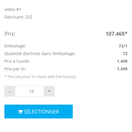
video #1
Fabricant: ZSZ
Prix:
107.46$*
Emballage:
72/1
Quantité d’articles dans l’emballage:
72
Prix à l’unité:
1.49$
Prix par tir:
1.49$
* The old price! To check with the factory!
-
+
SÉLECTIONNER