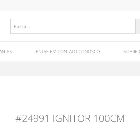
ANTES
ENTRE EM CONTATO CONOSCO
SOBRE 
nes
Equipments for fireworks/fuse/tubes and ra
Equipment for fireworks production
#24991 IGNITOR 100CM