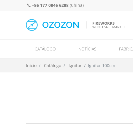
+86 177 0846 6288
(China)
FIREWORKS
WHOLESALE MARKET
CATÁLOGO
NOTÍCIAS
FABRIC
Spinners and wheels/ground spinners/missiles and helicopters/UFO
Single shots/ rows/ comets and mi
Início
Catálogo
Ignitor
Ignitor 100cm