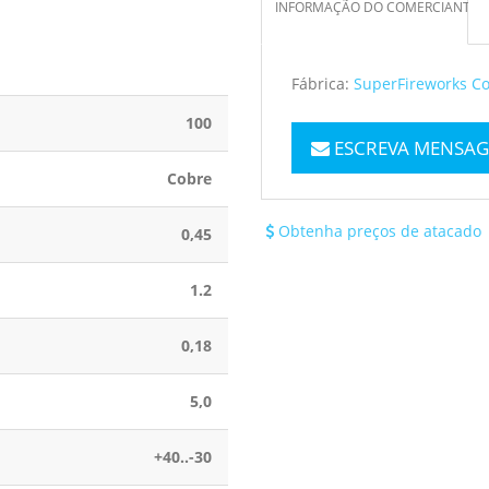
INFORMAÇÃO DO COMERCIANTE
Fábrica:
SuperFireworks Co
100
ESCREVA MENSAG
Cobre
Obtenha preços de atacado
0,45
1.2
0,18
5,0
+40..-30