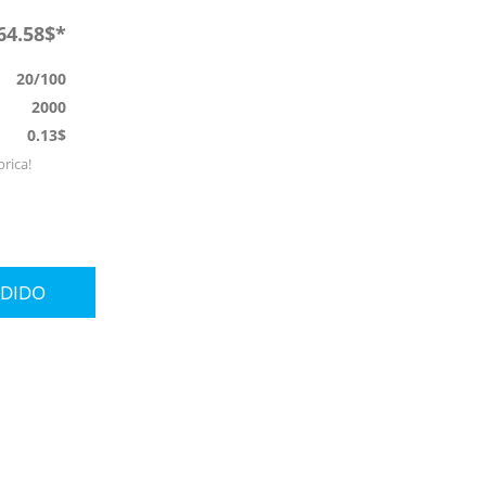
64.58$*
20/100
2000
0.13$
brica!
EDIDO