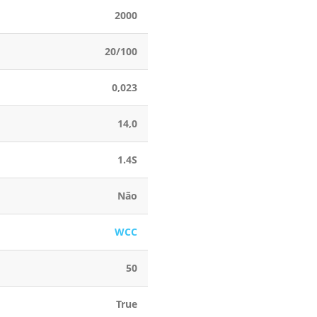
2000
20/100
0,023
14,0
1.4S
Não
WCC
50
True