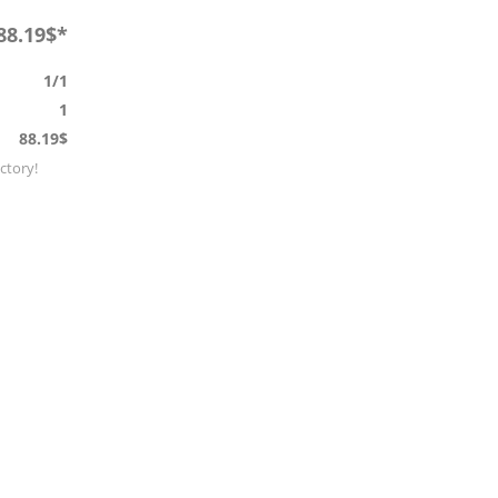
88.19$*
1/1
1
88.19$
actory!