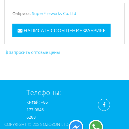
Фабрика:
SuperFireworks Co. Ltd
НАПИСАТЬ СООБЩЕНИЕ ФАБРИКЕ
Запросить оптовые цены
Телефоны:
Китай: +86
177 0846
6288
COPYRIGHT © 2026 OZOZON LTD CO.