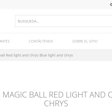
ANTES
CONTÁCTENOS
SOBRE EL SITIO
nas
 y fuegos artificiales de día
Equipo para fuegos artificiales / mechas / tubos y soportes
Equipment for fireworks production
all Red light and chrys Blue light and chrys
 MAGIC BALL RED LIGHT AND 
CHRYS