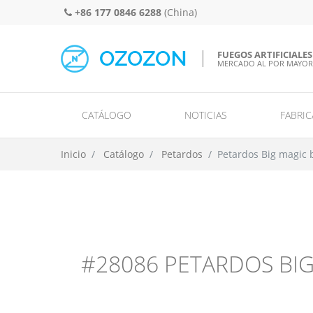
+86 177 0846 6288
(China)
FUEGOS ARTIFICIALES
MERCADO AL POR MAYOR
CATÁLOGO
NOTICIAS
FABRIC
Hiladores y ruedas/girasuelos/misiles y helicópteros/OVNI
Monotiros / tracas / cometas y mi
Bombas de humo
Inicio
Catálogo
Petardos
Petardos Big magic b
#28086 PETARDOS BIG