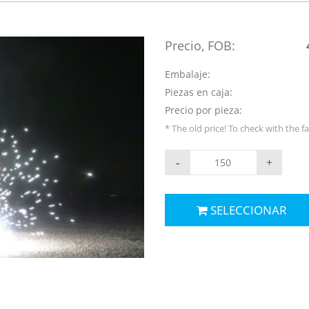
Precio, FOB:
Embalaje:
Piezas en caja:
Precio por pieza:
* The old price! To check with the f
-
+
SELECCIONAR