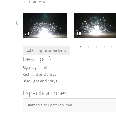
Fabricante: MSL
Comparar vídeos
Descripción
Big magic ball
Red light and chrys
Blue light and chrys
Especificaciones
Diámetro del petardo, mm