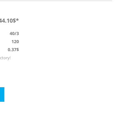
44.10$*
40/3
120
0.37$
actory!